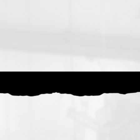
E TU DONDE EL GRINGO
MENÚ
H